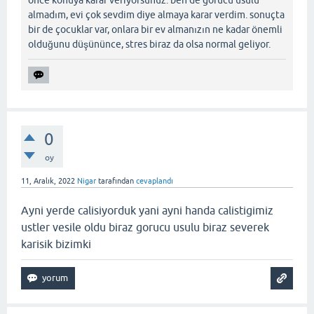
önce konuya karar veriyorsunuz. ben de görücü usulü
almadım, evi çok sevdim diye almaya karar verdim. sonuçta
bir de çocuklar var, onlara bir ev almanızın ne kadar önemli
olduğunu düşününce, stres biraz da olsa normal geliyor.
0
oy
11, Aralık, 2022
Nigar
tarafından
cevaplandı
Ayni yerde calisiyorduk yani ayni handa calistigimiz
ustler vesile oldu biraz gorucu usulu biraz severek
karisik bizimki