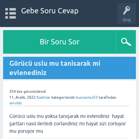
Gebe Soru Cevap
Giriş
Bir Soru Sor
Görücü uslu mu tanisarak mi
evlenediniz
354
kez görüntülendi
11, Aralık, 2022
Kadınlar
kategorisinde
busraumul33
tarafından
soruldu
Görücü uslu mu yoksa tanışarak mi evlendiniz hayat
şartları nasıl ilerledi zorlandiniz mi hayat sizi zorluyor
mu yoruyor mu