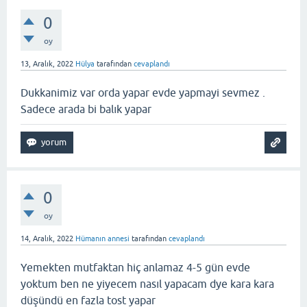
0
oy
13, Aralık, 2022
Hülya
tarafından
cevaplandı
Dukkanimiz var orda yapar evde yapmayi sevmez .
Sadece arada bi balık yapar
0
oy
14, Aralık, 2022
Hümanın annesi
tarafından
cevaplandı
Yemekten mutfaktan hiç anlamaz 4-5 gün evde
yoktum ben ne yiyecem nasıl yapacam dye kara kara
düşündü en fazla tost yapar