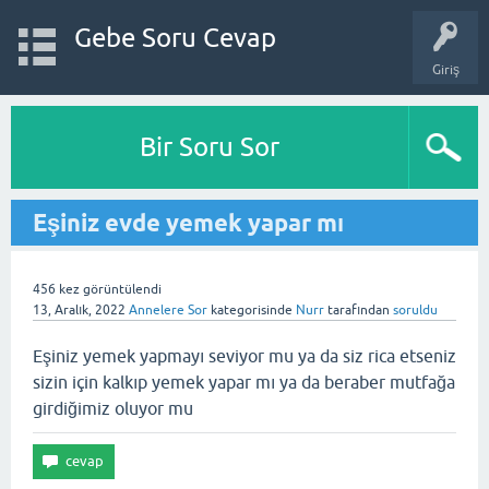
Gebe Soru Cevap
Giriş
Bir Soru Sor
Eşiniz evde yemek yapar mı
456
kez görüntülendi
13, Aralık, 2022
Annelere Sor
kategorisinde
Nurr
tarafından
soruldu
Eşiniz yemek yapmayı seviyor mu ya da siz rica etseniz
sizin için kalkıp yemek yapar mı ya da beraber mutfağa
girdiğimiz oluyor mu