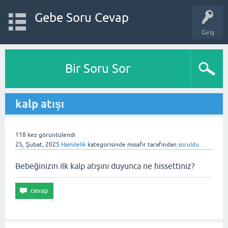
Gebe Soru Cevap
Giriş
Bir Soru Sor
kalp atışı
118
kez görüntülendi
25, Şubat, 2025
Hamilelik
kategorisinde
misafir
tarafından
soruldu
Bebeğinizin ilk kalp atışını duyunca ne hissettiniz?