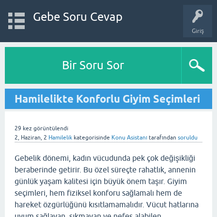
Gebe Soru Cevap
Giriş
Bir Soru Sor
Hamilelikte Konforlu Giyim Seçimleri
29
kez görüntülendi
2, Haziran, 2
Hamilelik
kategorisinde
Konu Asistanı
tarafından
soruldu
Gebelik dönemi, kadın vücudunda pek çok değişikliği
beraberinde getirir. Bu özel süreçte rahatlık, annenin
günlük yaşam kalitesi için büyük önem taşır. Giyim
seçimleri, hem fiziksel konforu sağlamalı hem de
hareket özgürlüğünü kısıtlamamalıdır. Vücut hatlarına
uyum sağlayan, sıkmayan ve nefes alabilen