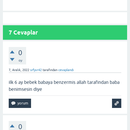
7
Cevaplar
0
oy
7, Aralık, 2022
srfyvr42
tarafından
cevaplandı
ilk 6 ay bebek babaya benzermis allah tarafindan baba
benimsesin diye
0