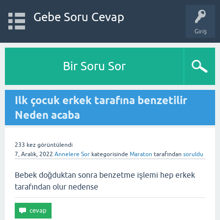
Gebe Soru Cevap
Giriş
Bir Soru Sor
Ilk çocuk erkek tarafına benzetilir
Neden acaba
233
kez görüntülendi
7, Aralık, 2022
Annelere Sor
kategorisinde
Maraton
tarafından
soruldu
Bebek doğduktan sonra benzetme işlemi hep erkek
tarafından olur nedense