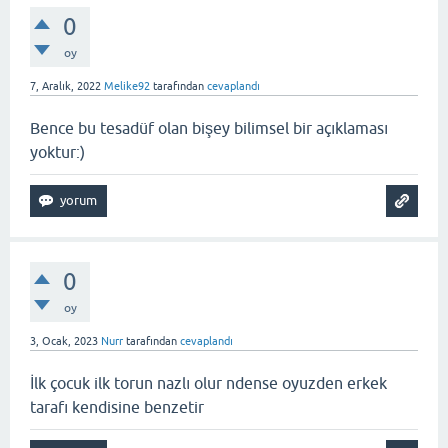
0
oy
7, Aralık, 2022
Melike92
tarafından
cevaplandı
Bence bu tesadüf olan bişey bilimsel bir açıklaması
yoktur:)
0
oy
3, Ocak, 2023
Nurr
tarafından
cevaplandı
İlk çocuk ilk torun nazlı olur ndense oyuzden erkek
tarafı kendisine benzetir