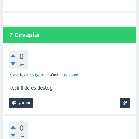
7
Cevaplar
0
oy
7, Aralık, 2022
srfyvr42
tarafından
cevaplandı
kesinlikle es destegi
0
oy