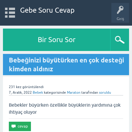
Gebe Soru Cevap
Giriş
Bir Soru Sor
Bebeğinizi büyütürken en çok desteği
kimden aldınız
231
kez görüntülendi
7, Aralık, 2022
Bebek
kategorisinde
Maraton
tarafından
soruldu
Bebekler büyürken özellikle büyüklerin yardımına çok
ihtiyaç oluyor