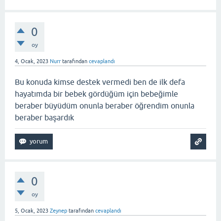
0
oy
4, Ocak, 2023
Nurr
tarafından
cevaplandı
Bu konuda kimse destek vermedi ben de ilk defa
hayatımda bir bebek gördüğüm için bebeğimle
beraber büyüdüm onunla beraber öğrendim onunla
beraber başardık
0
oy
5, Ocak, 2023
Zeynep
tarafından
cevaplandı