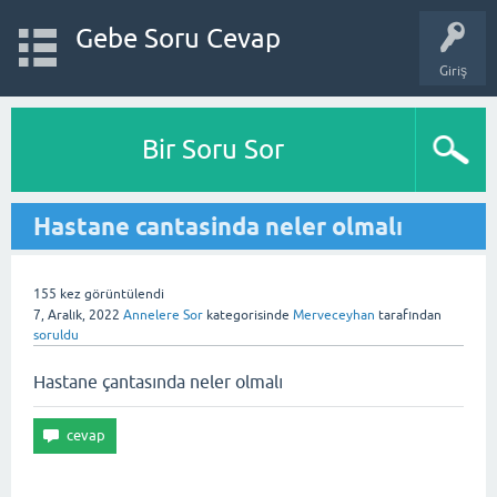
Gebe Soru Cevap
Giriş
Bir Soru Sor
Hastane cantasinda neler olmalı
155
kez görüntülendi
7, Aralık, 2022
Annelere Sor
kategorisinde
Merveceyhan
tarafından
soruldu
Hastane çantasında neler olmalı