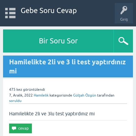
Gebe Soru Cevap
Giriş
Bir Soru Sor
Hamilelikte 2li ve 3 li test yaptırdınız
mi
475
kez görüntülendi
7, Aralık, 2022
Hamilelik
kategorisinde
Gülşah Özgün
tarafından
soruldu
Hamilelikte 2li ve 3lu test yaptırdınız mi