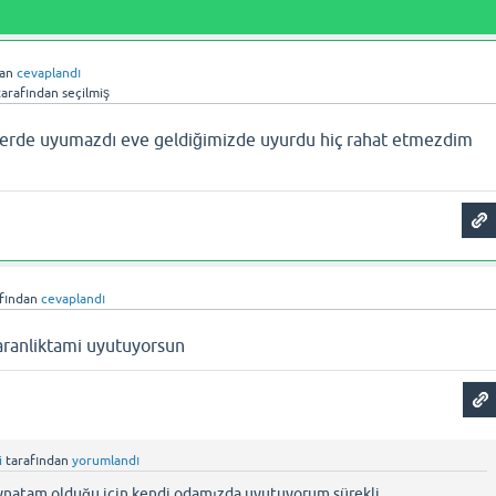
dan
cevaplandı
arafından
seçilmiş
r yerde uyumazdı eve geldiğimizde uyurdu hiç rahat etmezdim
fından
cevaplandı
aranliktami uyutuyorsun
i
tarafından
yorumlandı
natam olduğu için kendi odamızda uyutuyorum sürekli