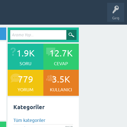
Giriş
1.9K
12.7K
SORU
CEVAP
779
3.5K
YORUM
KULLANICI
Kategoriler
Tüm kategoriler