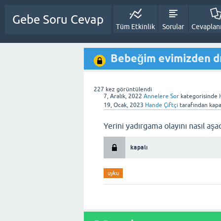
Gebe Soru Cevap
Tüm Etkinlik
Sorular
Cevapla
Bebeğim evimizden dı
227
kez görüntülendi
7, Aralık, 2022
Annelere Sor
kategorisinde
19, Ocak, 2023
Hande Çiftçi
tarafından
kapa
Yerini yadırgama olayını nasıl aşa
kapalı
uyku