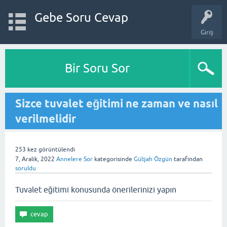
Gebe Soru Cevap
Giriş
Bir Soru Sor
Sizce tuvalet eğitimi ne zaman ve nasıl
verilmelidir
253
kez görüntülendi
7, Aralık, 2022
Annelere Sor
kategorisinde
Gülşah Özgün
tarafından
soruldu
Tuvalet eğitimi konusunda önerilerinizi yapın