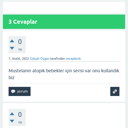
3
Cevaplar
0
oy
7, Aralık, 2022
Gülşah Özgün
tarafından
cevaplandı
Mustelanin atopik bebekler için serisi var onu kullandık
biz
0
oy