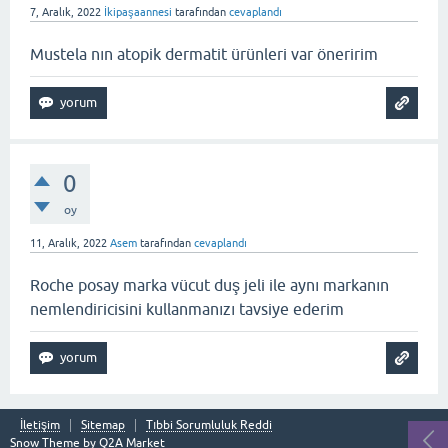
7, Aralık, 2022
İkipaşaannesi
tarafından
cevaplandı
Mustela nın atopik dermatit ürünleri var öneririm
0
oy
11, Aralık, 2022
Asem
tarafından
cevaplandı
Roche posay marka vücut duş jeli ile aynı markanın
nemlendiricisini kullanmanızı tavsiye ederim
İletişim
Sitemap
Tıbbi Sorumluluk Reddi
Snow Theme by
Q2A Market