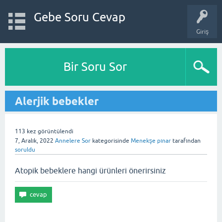
Gebe Soru Cevap
Giriş
Bir Soru Sor
Alerjik bebekler
113
kez görüntülendi
7, Aralık, 2022
Annelere Sor
kategorisinde
Menekşe pınar
tarafından
soruldu
Atopik bebeklere hangi ürünleri önerirsiniz