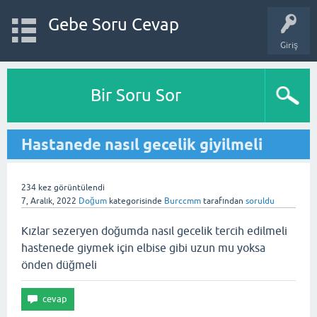
Gebe Soru Cevap
Giriş
Bir Soru Sor
Hastanede nasıl gecelik giyilmeli
234
kez görüntülendi
7, Aralık, 2022
Doğum
kategorisinde
Burccmm
tarafından
soruldu
Kızlar sezeryen doğumda nasıl gecelik tercih edilmeli
hastenede giymek için elbise gibi uzun mu yoksa
önden düğmeli