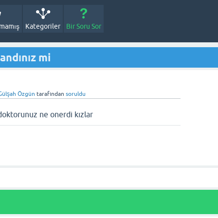
nmamış
Kategoriler
Bir Soru Sor
landınız mi
Gülşah Özgün
tarafından
soruldu
 doktorunuz ne onerdi kızlar