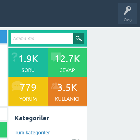
Giriş
1.9K
12.7K
SORU
CEVAP
779
3.5K
YORUM
KULLANICI
Kategoriler
Tüm kategoriler