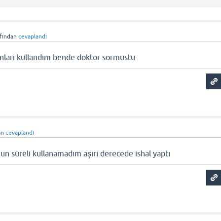
fından
cevaplandı
onlari kullandim bende doktor sormustu
an
cevaplandı
n süreli kullanamadım aşırı derecede ishal yaptı