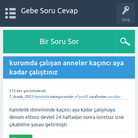
Gebe Soru Cevap
Giriş
Bir Soru Sor
kurumda çalışan anneler kaçıncı aya
kadar çalıştınız
213
kez görüntülendi
7, Aralık, 2022
Hamilelik
kategorisinde
srfyvr42
tarafından
soruldu
hamilelik döneminde kaçıncı aya kadar çalışmaya
devam ettiniz devlet 24 haftadan sonra ücretsiz izne
çıkabilme yasası getirmişti