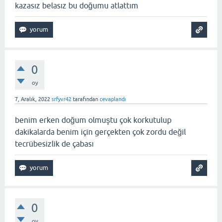
kazasız belasız bu doğumu atlattım
0
oy
7, Aralık, 2022
srfyvr42
tarafından
cevaplandı
benim erken doğum olmuştu çok korkutulup
dakikalarda benim için gerçekten çok zordu değil
tecrübesizlik de çabası
0
oy