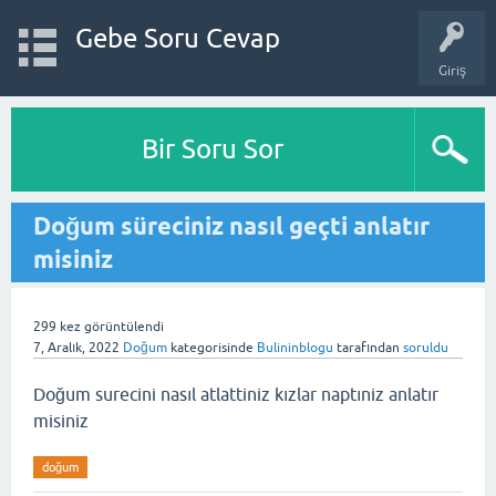
Gebe Soru Cevap
Giriş
Bir Soru Sor
Doğum süreciniz nasıl geçti anlatır
misiniz
299
kez görüntülendi
7, Aralık, 2022
Doğum
kategorisinde
Bulininblogu
tarafından
soruldu
Doğum surecini nasıl atlattiniz kızlar naptıniz anlatır
misiniz
doğum