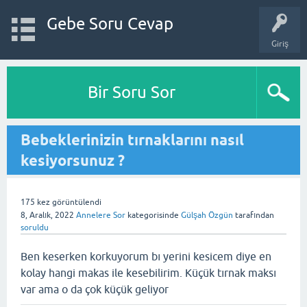
Gebe Soru Cevap
Giriş
Bir Soru Sor
Bebeklerinizin tırnaklarını nasıl
kesiyorsunuz ?
175
kez görüntülendi
8, Aralık, 2022
Annelere Sor
kategorisinde
Gülşah Özgün
tarafından
soruldu
Ben keserken korkuyorum bı yerini kesicem diye en
kolay hangi makas ile kesebilirim. Küçük tırnak maksı
var ama o da çok küçük geliyor