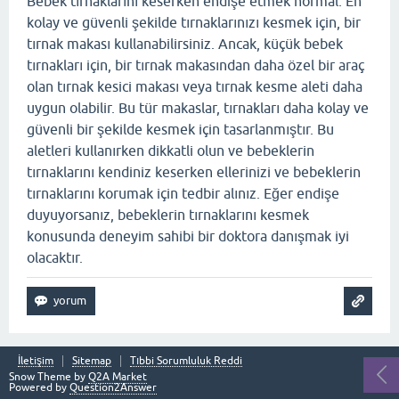
Bebek tırnaklarını keserken endişe etmek normal. En
kolay ve güvenli şekilde tırnaklarınızı kesmek için, bir
tırnak makası kullanabilirsiniz. Ancak, küçük bebek
tırnakları için, bir tırnak makasından daha özel bir araç
olan tırnak kesici makası veya tırnak kesme aleti daha
uygun olabilir. Bu tür makaslar, tırnakları daha kolay ve
güvenli bir şekilde kesmek için tasarlanmıştır. Bu
aletleri kullanırken dikkatli olun ve bebeklerin
tırnaklarını kendiniz keserken ellerinizi ve bebeklerin
tırnaklarını korumak için tedbir alınız. Eğer endişe
duyuyorsanız, bebeklerin tırnaklarını kesmek
konusunda deneyim sahibi bir doktora danışmak iyi
olacaktır.
İletişim
Sitemap
Tıbbi Sorumluluk Reddi
Snow Theme by
Q2A Market
Powered by
Question2Answer