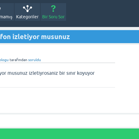
nmamış
Kategoriler
Bir Soru Sor
efon izletiyor musunuz
blogu
tarafından
soruldu
iyor musunuz izletiyrosaniz bir sınır koyuyor