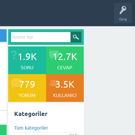
Giriş
1.9K
12.7K
SORU
CEVAP
779
3.5K
YORUM
KULLANICI
Kategoriler
Tüm kategoriler