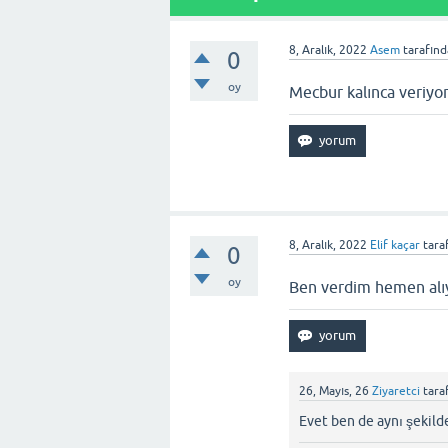
8, Aralık, 2022
Asem
tarafın
0
oy
Mecbur kalınca veriyo
8, Aralık, 2022
Elif kaçar
tara
0
oy
Ben verdim hemen alı
26, Mayıs, 26
Ziyaretci
tara
Evet ben de aynı şekild