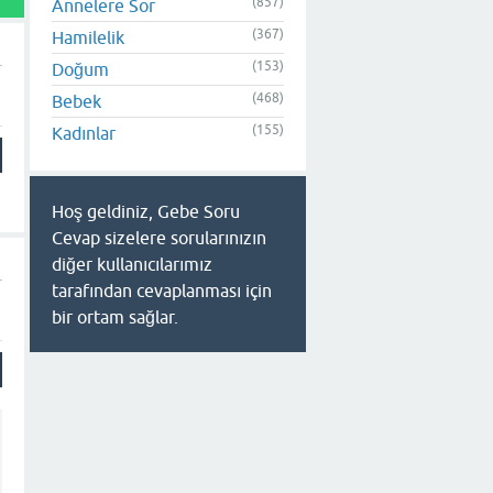
(857)
Annelere Sor
(367)
Hamilelik
(153)
Doğum
(468)
Bebek
(155)
Kadınlar
Hoş geldiniz, Gebe Soru
Cevap sizelere sorularınızın
diğer kullanıcılarımız
tarafından cevaplanması için
bir ortam sağlar.