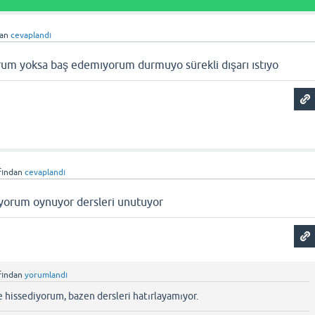
dan
cevaplandı
rum yoksa baş edemıyorum durmuyo sürekli dışarı ıstıyo
fından
cevaplandı
yorum oynuyor dersleri unutuyor
fından
yorumlandı
e hissediyorum, bazen dersleri hatırlayamıyor.