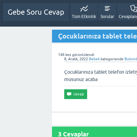
Gebe Soru Cevap
Tüm Etkinlik
Sorular
Cevapla
Çocuklarınıza tablet tel
146
kez görüntülendi
8, Aralık, 2022
Bebek
kategorisinde
Bulinin
Çocuklarınıza tablet telefon izlet
musunuz acaba
3
Cevaplar