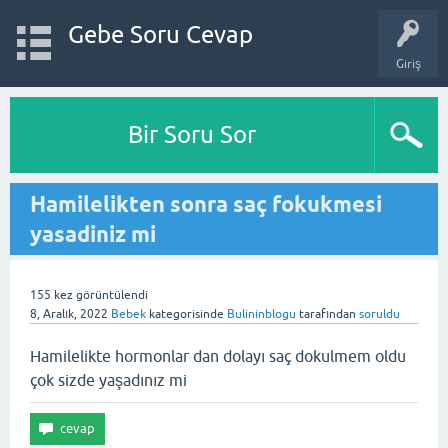
Gebe Soru Cevap
Giriş
Bir Soru Sor
Hamilelikten sonra saç fokukmesi
yasadiniz mi
155
kez görüntülendi
8, Aralık, 2022
Bebek
kategorisinde
Bulininblogu
tarafından
soruldu
Hamilelikte hormonlar dan dolayı saç dokulmem oldu
çok sizde yaşadınız mi