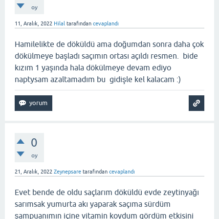
oy
11, Aralık, 2022
Hilal
tarafından
cevaplandı
Hamilelikte de döküldü ama doğumdan sonra daha çok
dökülmeye başladı saçımın ortası açıldı resmen. bide
kızım 1 yaşında hala dökülmeye devam ediyo
naptysam azaltamadım bu gidişle kel kalacam :)
0
oy
21, Aralık, 2022
Zeynepsare
tarafından
cevaplandı
Evet bende de oldu saçlarım döküldü evde zeytinyağı
sarımsak yumurta akı yaparak saçıma sürdüm
şampuanımın içine vitamin koydum gördüm etkisini