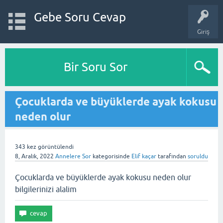
Gebe Soru Cevap
Giriş
Bir Soru Sor
Çocuklarda ve büyüklerde ayak kokusu
neden olur
343
kez görüntülendi
8, Aralık, 2022
Annelere Sor
kategorisinde
Elif kaçar
tarafından
soruldu
Çocuklarda ve büyüklerde ayak kokusu neden olur
bilgilerinizi alalim