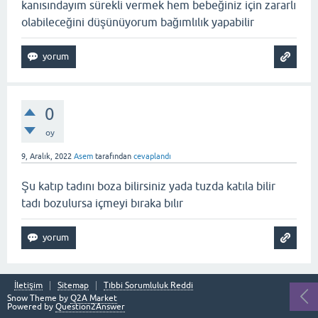
kanısındayım sürekli vermek hem bebeğiniz için zararlı
olabileceğini düşünüyorum bağımlılık yapabilir
0
oy
9, Aralık, 2022
Asem
tarafından
cevaplandı
Şu katıp tadını boza bilirsiniz yada tuzda katıla bilir
tadı bozulursa içmeyi bıraka bılır
İletişim
Sitemap
Tıbbi Sorumluluk Reddi
Snow Theme by
Q2A Market
Powered by
Question2Answer