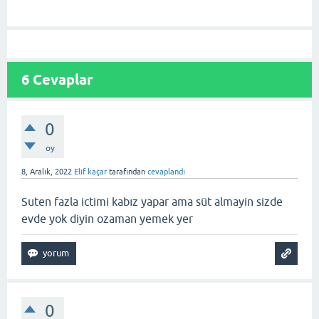
6
Cevaplar
0
oy
8, Aralık, 2022
Elif kaçar
tarafından
cevaplandı
Suten fazla ictimi kabız yapar ama süt almayin sizde
evde yok diyin ozaman yemek yer
0