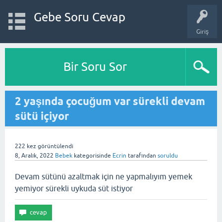
Gebe Soru Cevap
Giriş
Bir Soru Sor
2 yaşında çocuğum var sürekli devam
sütü içiyor
222
kez görüntülendi
8, Aralık, 2022
Bebek
kategorisinde
Ecrin
tarafından
soruldu
Devam sütünü azaltmak için ne yapmalıyım yemek
yemiyor sürekli uykuda süt istiyor