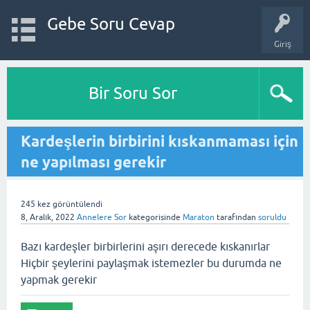
Gebe Soru Cevap
Giriş
Bir Soru Sor
Kardeşlerin birbirini kıskanmaması için
ne yapılması gerekir
245
kez görüntülendi
8, Aralık, 2022
Annelere Sor
kategorisinde
Maraton
tarafından
soruldu
Bazı kardeşler birbirlerini aşırı derecede kıskanırlar
Hiçbir şeylerini paylaşmak istemezler bu durumda ne
yapmak gerekir