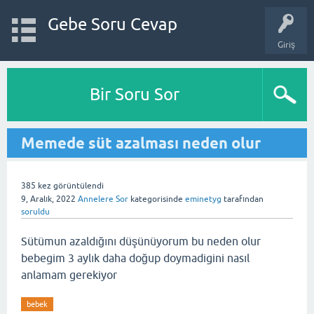
Gebe Soru Cevap
Giriş
Bir Soru Sor
Memede süt azalması neden olur
385
kez görüntülendi
9, Aralık, 2022
Annelere Sor
kategorisinde
eminetyg
tarafından
soruldu
Sütümun azaldığını düşünüyorum bu neden olur
bebegim 3 aylık daha doğup doymadigini nasıl
anlamam gerekiyor
bebek