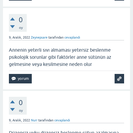
0
oy
9, Aralık, 2022
Zeynepsare
tarafından
cevaplandı
Annenin yeterli sıvı almaması yetersiz beslenme
psikolojik sorunlar gibi faktörler anne sütünün az
gelmesine veya kesilmesine neden olur
0
oy
9, Aralık, 2022
Nurr
tarafından
cevaplandı
Düzensiz uyku düzensiz beslenme sütun azalmasına