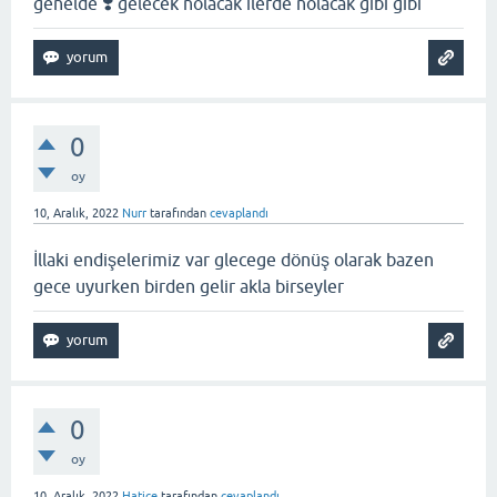
genelde ❣️ gelecek nolacak ilerde nolacak gibi gibi
0
oy
10, Aralık, 2022
Nurr
tarafından
cevaplandı
İllaki endişelerimiz var glecege dönüş olarak bazen
gece uyurken birden gelir akla birseyler
0
oy
10, Aralık, 2022
Hatice
tarafından
cevaplandı